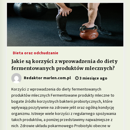
Jakie są zalety stosowania diety opartej na
produktach pełnoziarnistych?
1 miesiąc ago
Dieta przy zespole policystycznych jajników –
jakie produkty pomagają w leczeniu?
2 miesiące ago
Dieta oraz odchudzanie
Jakie są korzyści z wprowadzenia do diety
Jakie są korzyści z wprowadzenia do diety
fermentowanych produktów mlecznych?
fermentowanych produktów mlecznych?
3 miesiące ago
Redaktor marlen.com.pl
3 miesiące ago
Korzyści z wprowadzenia do diety fermentowanych
Dieta w leczeniu chorób serca – jakie produkty
produktów mlecznych Fermentowane produkty mleczne to
są szczególnie polecane?
bogate źródło korzystnych bakterii probiotycznych, które
5 miesięcy ago
wpływają pozytywnie na zdrowie jelit oraz ogólną kondycję
organizmu. Istnieje wiele korzyści z regularnego spożywania
Jakie suplementy warto wprowadzić do diety na
takich produktów, a poniżej przedstawimy najważniejsze z
poprawę jakości snu?
nich. Zdrowie układu pokarmowego Probiotyki obecne w
5 miesięcy ago