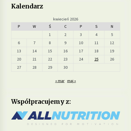
Kalendarz
Jakie suplementy warto stosować, by poprawić
kwiecień 2026
zdrowie skóry, włosów i paznokci?
P
W
Ś
C
P
S
N
12 miesięcy ago
1
2
3
4
5
6
7
8
9
10
11
12
13
14
15
16
17
18
19
20
21
22
23
24
25
26
27
28
29
30
« mar
maj »
Współpracujemy z: