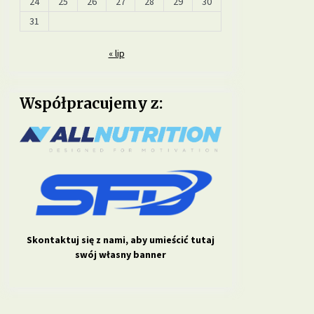
24
25
26
27
28
29
30
31
« lip
Współpracujemy z:
Skontaktuj się z nami, aby umieścić tutaj
swój własny banner