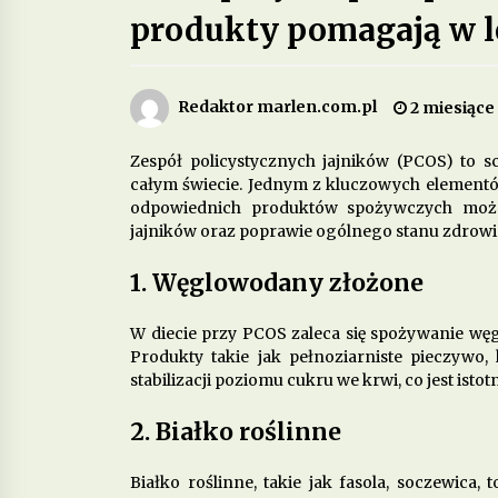
produkty pomagają w l
Jakie są korzyści z wprowadzenia 
diety fermentowanych produktów
mlecznych?
3 miesiące ago
Redaktor marlen.com.pl
2 miesiące
Jakie produkty wspomagają zdrow
Zespół policystycznych jajników (PCOS) to s
psychiczne i łagodzą objawy
depresji?
całym świecie. Jednym z kluczowych elementó
6 miesięcy ago
odpowiednich produktów spożywczych może
jajników oraz poprawie ogólnego stanu zdrowi
Dieta w chorobach
autoimmunologicznych – jak
1. Węglowodany złożone
wspierać odporność?
10 miesięcy ago
W diecie przy PCOS zaleca się spożywanie wę
Produkty takie jak pełnoziarniste pieczyw
stabilizacji poziomu cukru we krwi, co jest isto
2. Białko roślinne
Białko roślinne, takie jak fasola, soczewica