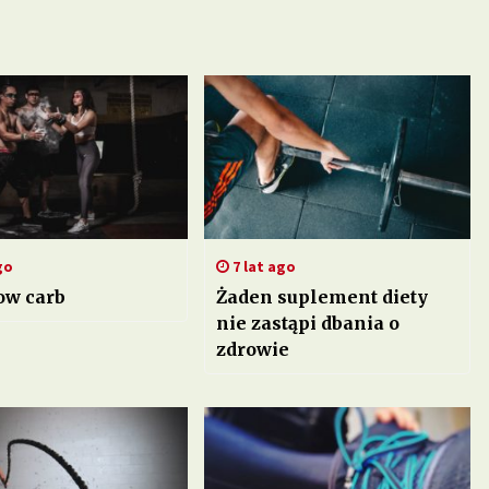
go
7 lat ago
ow carb
Żaden suplement diety
nie zastąpi dbania o
zdrowie