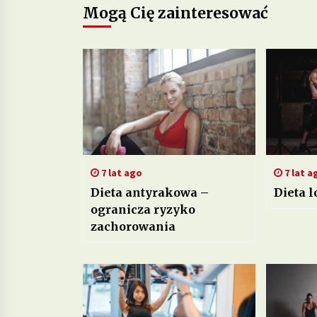
Mogą Cię zainteresować
7 lat ago
7 lat a
Dieta antyrakowa –
Dieta l
ogranicza ryzyko
zachorowania