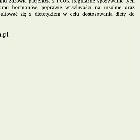
anu zdrowia pacjentek z PCOS. Regularne spożywanie tych
mu hormonów, poprawie wrażliwości na insulinę oraz
ultować się z dietetykiem w celu dostosowania diety do
.pl