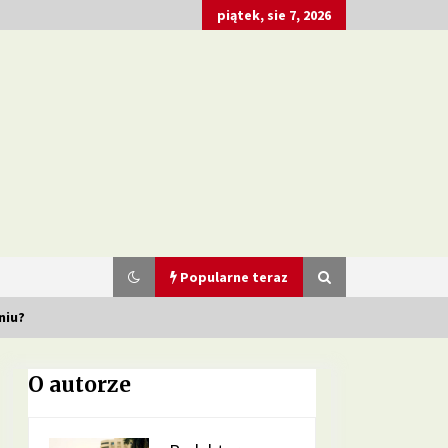
piątek, sie 7, 2026
Popularne teraz
niu?
O autorze
Dieta przy zespole policystycznych
jajników – jakie produkty pomagają
w leczeniu?
2 miesiące ago