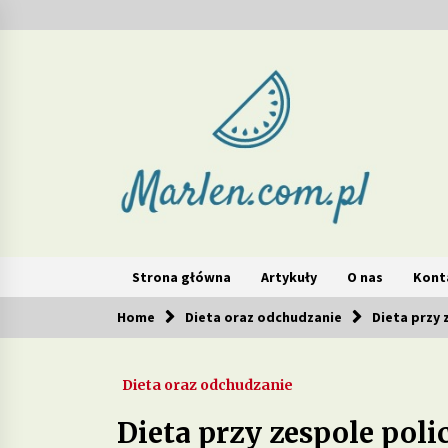
Skip
to
content
Marlen – redukcja wag
Strona główna
Artykuły
O nas
Kont
Home
Dieta oraz odchudzanie
Dieta przy 
Popularne teraz
Dieta oraz odchudzanie
Jakie produkty w diecie mogą
wspierać walkę z cellulitem?
Dieta przy zespole pol
2 tygodnie ago