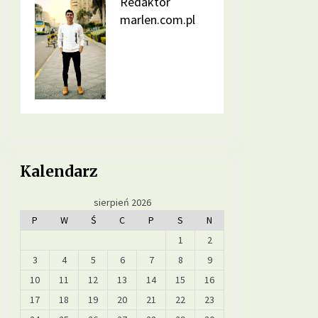
Redaktor
marlen.com.pl
Jakie suplementy warto wprowadzić
do diety na poprawę jakości snu?
5 miesięcy ago
Jakie pokarmy mogą poprawić
metabolizm i przyspieszyć spalanie
tłuszczu?
9 miesięcy ago
Jakie suplementy warto stosować,
Kalendarz
by poprawić zdrowie skóry, włosów
i paznokci?
12 miesięcy ago
sierpień 2026
P
W
Ś
C
P
S
N
1
2
3
4
5
6
7
8
9
10
11
12
13
14
15
16
17
18
19
20
21
22
23