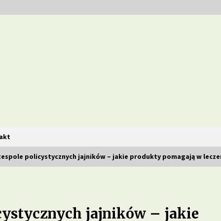
i i zdrowe diety
akt
zespole policystycznych jajników – jakie produkty pomagają w lecze
Jakie są zalety stosowania diety
opartej na produktach
pełnoziarnistych?
icystycznych jajników – jakie
1 miesiąc ago