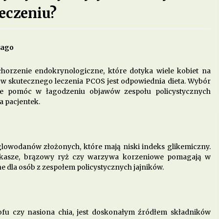
eczeniu?
do
Dieta w leczeniu chorób serca –
jakie produkty są szczególnie
polecane?
5 miesięcy ago
 ago
ie
Dieta przy zapaleniu pęcherza – co
chorzenie endokrynologiczne, które dotyka wiele kobiet na
jeść, aby złagodzić objawy?
w skutecznego leczenia PCOS jest odpowiednia dieta. Wybór
8 miesięcy ago
 pomóc w łagodzeniu objawów zespołu policystycznych
a pacjentek.
Jakie produkty pomagają w walce z
zapaleniem stawów?
11 miesięcy ago
glowodanów złożonych, które mają niski indeks glikemiczny.
o, kasze, brązowy ryż czy warzywa korzeniowe pomagają w
tne dla osób z zespołem policystycznych jajników.
, tofu czy nasiona chia, jest doskonałym źródłem składników