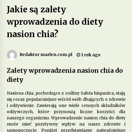
Jakie są zalety
Jakie są zalety stosowania diety opartej na
produktach pełnoziarnistych?
wprowadzenia do diety
2 miesiące ago
nasion chia?
Dieta przy zespole policystycznych jajników –
jakie produkty pomagają w leczeniu?
3 miesiące ago
Redaktor marlen.com.pl
1 rok ago
Jakie są korzyści z wprowadzenia do diety
Zalety wprowadzenia nasion chia do
fermentowanych produktów mlecznych?
4 miesiące ago
diety
Dieta w leczeniu chorób serca – jakie produkty
Nasiona chia, pochodzące z rośliny Salvia hispanica, stają
są szczególnie polecane?
się coraz popularniejsze wśród osób dbających o zdrowie
5 miesięcy ago
i odżywienie. Zawierają one wiele cennych składników
odżywczych, które przynoszą liczne korzyści dla
naszego organizmu. Wprowadzenie nasion chia do diety
Jakie suplementy warto wprowadzić do diety na
poprawę jakości snu?
może mieć pozytywny wpływ na nasze zdrowie i
6 miesięcy ago
samopoczucie. Poniżej przedstawiamy najważniejsze