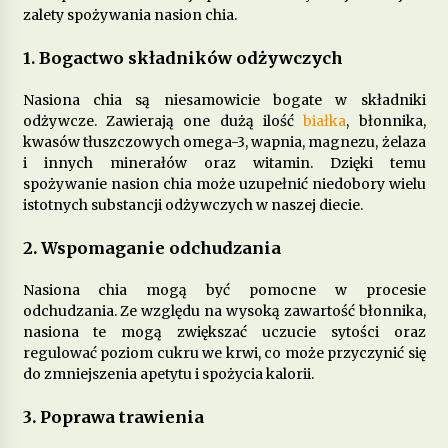
zalety spożywania nasion chia.
Jakie produkty wspomagają zdrowie
1. Bogactwo składników odżywczych
psychiczne i łagodzą objawy depresji?
7 miesięcy ago
Nasiona chia są niesamowicie bogate w składniki
odżywcze. Zawierają one dużą ilość
białka
, błonnika,
Dieta przy zapaleniu pęcherza – co jeść, aby
kwasów tłuszczowych omega-3, wapnia, magnezu, żelaza
złagodzić objawy?
i innych minerałów oraz witamin. Dzięki temu
8 miesięcy ago
spożywanie nasion chia może uzupełnić niedobory wielu
istotnych substancji odżywczych w naszej diecie.
Jakie pokarmy mogą poprawić metabolizm i
przyspieszyć spalanie tłuszczu?
2. Wspomaganie odchudzania
9 miesięcy ago
Nasiona chia mogą być pomocne w procesie
odchudzania. Ze względu na wysoką zawartość błonnika,
Dieta w chorobach autoimmunologicznych –
nasiona te mogą zwiększać uczucie sytości oraz
jak wspierać odporność?
regulować poziom cukru we krwi, co może przyczynić się
10 miesięcy ago
do zmniejszenia apetytu i spożycia kalorii.
Jakie produkty pomagają w walce z zapaleniem
3. Poprawa trawienia
stawów?
11 miesięcy ago