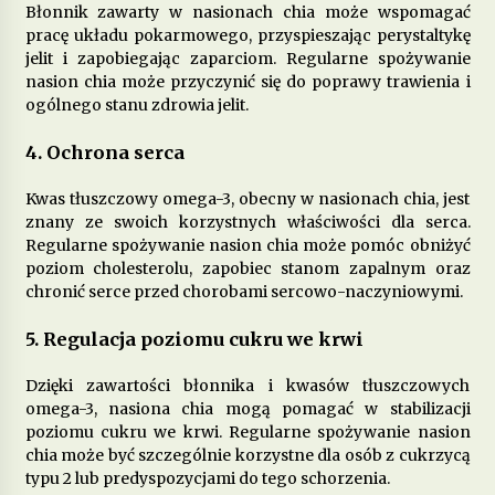
Błonnik zawarty w nasionach chia może wspomagać
pracę układu pokarmowego, przyspieszając perystaltykę
jelit i zapobiegając zaparciom. Regularne spożywanie
Jakie suplementy warto stosować, by poprawić
zdrowie skóry, włosów i paznokci?
nasion chia może przyczynić się do poprawy trawienia i
12 miesięcy ago
ogólnego stanu zdrowia jelit.
4. Ochrona serca
Kwas tłuszczowy omega-3, obecny w nasionach chia, jest
znany ze swoich korzystnych właściwości dla serca.
Regularne spożywanie nasion chia może pomóc obniżyć
poziom cholesterolu, zapobiec stanom zapalnym oraz
chronić serce przed chorobami sercowo-naczyniowymi.
5. Regulacja poziomu cukru we krwi
Dzięki zawartości błonnika i kwasów tłuszczowych
omega-3, nasiona chia mogą pomagać w stabilizacji
poziomu cukru we krwi. Regularne spożywanie nasion
chia może być szczególnie korzystne dla osób z cukrzycą
typu 2 lub predyspozycjami do tego schorzenia.