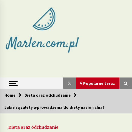
Skip
to
content
Marlen –
redukcja wagi
i zdrowe diety
Popularne teraz
Home
Dieta oraz odchudzanie
Popularne teraz
Jakie są zalety wprowadzenia do diety nasion chia?
Jakie produkty w diecie mogą wspierać walkę z
cellulitem?
Dieta oraz odchudzanie
2 tygodnie ago