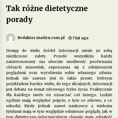
Tak różne dietetyczne
Jakie są zalety stosowania diety opartej na
produktach pełnoziarnistych?
porady
1 miesiąc ago
Dieta przy zespole policystycznych jajników –
Redaktor marlen.com.pl
7 lat ago
jakie produkty pomagają w leczeniu?
3 miesiące ago
Dostęp do wielu źródeł informacji niesie ze sobą
niezliczone zalety. Przede wszystkim każdy
Jakie są korzyści z wprowadzenia do diety
zainteresowany ma obecnie możliwość porównania
fermentowanych produktów mlecznych?
różnych stanowisk, zapoznania się z odmiennymi
4 miesiące ago
poglądami oraz wyrobienia sobie własnego zdania.
Jednak nie zawsze jest to takie proste. Dobrym
Dieta w leczeniu chorób serca – jakie produkty
przykładem bardzo wielu, do tego skrajnych, informacji
są szczególnie polecane?
jest debata na temat zdrowego trybu życia. Praktycznie
5 miesięcy ago
dla każdego może on oznaczać coś innego. Ludzie
ogólnie mają względne pojęcie, o tym co zdrowe, a co
szkodzi. Kiedy jednak nawet naukowcy z wieloma
Jakie suplementy warto wprowadzić do diety na
poprawę jakości snu?
tytułami mają w tym względzie odmienne poglądy, jak w
5 miesięcy ago
tym dietetyczno-informacyjnym chaosie mają odnaleźć