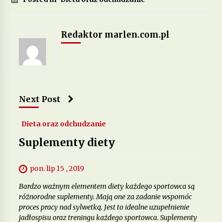
Jakie suplementy warto stosować, by poprawić
Redaktor marlen.com.pl
zdrowie skóry, włosów i paznokci?
12 miesięcy ago
Next Post
Dieta oraz odchudzanie
Suplementy diety
pon. lip 15 , 2019
Bardzo ważnym elementem diety każdego sportowca są
różnorodne suplementy. Mają one za zadanie wspomóc
proces pracy nad sylwetką. Jest to idealne uzupełnienie
jadłospisu oraz treningu każdego sportowca. Suplementy