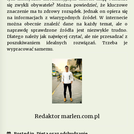
się zwykli obywatele? Można powiedzieć, że kluczowe
znaczenie ma tu zdrowy rozsądek. Jednak on opiera się
Jakie produkty wspomagają zdrowie
na informacjach z wiarygodnych źródeł. W internecie
psychiczne i łagodzą objawy depresji?
można obecnie znaleźć dane na każdy temat, ale o
7 miesięcy ago
naprawdę sprawdzone źródła jest niezwykle trudno.
Dlatego należy jak najwięcej czytać, ale nie przesadzać z
Dieta przy zapaleniu pęcherza – co jeść, aby
poszukiwaniem idealnych rozwiązań. Trzeba je
złagodzić objawy?
wypracować samemu.
8 miesięcy ago
Jakie pokarmy mogą poprawić metabolizm i
przyspieszyć spalanie tłuszczu?
9 miesięcy ago
Dieta w chorobach autoimmunologicznych –
jak wspierać odporność?
10 miesięcy ago
Redaktor marlen.com.pl
Jakie produkty pomagają w walce z zapaleniem
stawów?
Posted in
Dieta oraz odchudzanie
11 miesięcy ago