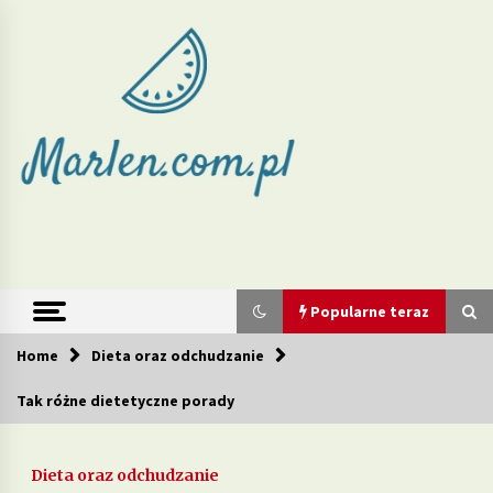
Skip
to
content
Marlen –
redukcja wagi
i zdrowe diety
Popularne teraz
Home
Dieta oraz odchudzanie
Popularne teraz
Tak różne dietetyczne porady
Jakie produkty w diecie mogą wspierać walkę z
cellulitem?
Dieta oraz odchudzanie
2 tygodnie ago