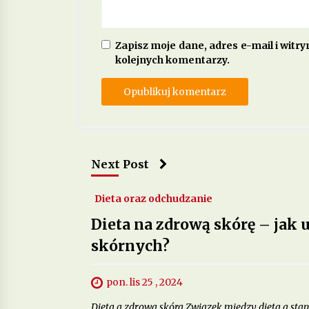
Zapisz moje dane, adres e-mail i witr
kolejnych komentarzy.
Next Post
Dieta oraz odchudzanie
Dieta na zdrową skórę – jak
skórnych?
pon. lis 25 , 2024
Dieta a zdrowa skóra Związek między dietą a st