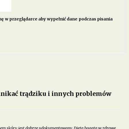
ynę w przeglądarce aby wypełnić dane podczas pisania
 unikać trądziku i innych problemów
anem skóry jest dobrze udokumentowany. Dieta bogata w zdrowe