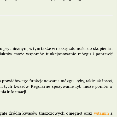
do
Dieta w leczeniu chorób serca –
jakie produkty są szczególnie
polecane?
5 miesięcy ago
ie
Dieta przy zapaleniu pęcherza – co
jeść, aby złagodzić objawy?
8 miesięcy ago
 psychicznym, w tym także w naszej zdolności do skupienia i
roduktów może wspomóc funkcjonowanie mózgu i poprawić
Jakie produkty pomagają w walce z
zapaleniem stawów?
11 miesięcy ago
a prawidłowego funkcjonowania mózgu. Ryby, takie jak łosoś,
łem tych kwasów. Regularne spożywanie ryb może pomóc w
nia informacji.
bogate źródła kwasów tłuszczowych omega-3 oraz
witamin
z