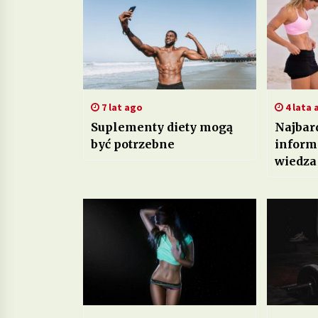
7 lat ago
4 lata 
Suplementy diety mogą
Najbar
być potrzebne
informa
wiedza
począt