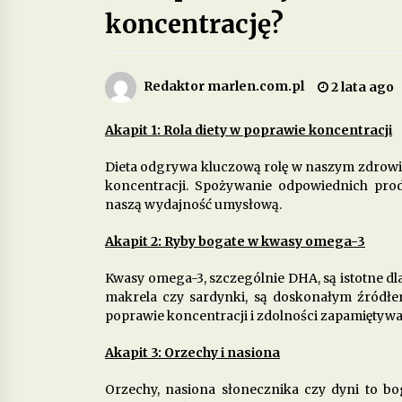
koncentrację?
Jakie są korzyści z wprowadzenia 
diety fermentowanych produktów
mlecznych?
4 miesiące ago
Redaktor marlen.com.pl
2 lata ago
Jakie produkty wspomagają zdrow
Akapit 1: Rola diety w poprawie koncentracji
psychiczne i łagodzą objawy
depresji?
Dieta odgrywa kluczową rolę w naszym zdrowiu
7 miesięcy ago
koncentracji. Spożywanie odpowiednich p
naszą wydajność umysłową.
Dieta w chorobach
autoimmunologicznych – jak
wspierać odporność?
Akapit 2: Ryby bogate w kwasy omega-3
10 miesięcy ago
Kwasy omega-3, szczególnie DHA, są istotne dl
makrela czy sardynki, są doskonałym źród
poprawie koncentracji i zdolności zapamiętywa
Akapit 3: Orzechy i nasiona
Orzechy, nasiona słonecznika czy dyni to 