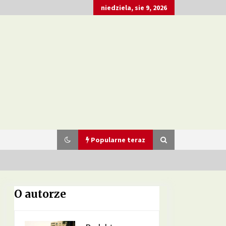
niedziela, sie 9, 2026
Popularne teraz
O autorze
Dieta przy zespole policystycznych
jajników – jakie produkty pomagają
w leczeniu?
3 miesiące ago