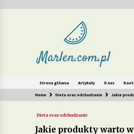
Skip
to
content
Marlen – redukcja wag
Strona główna
Artykuły
O nas
Kont
Home
Dieta oraz odchudzanie
Jakie prod
Popularne teraz
Dieta oraz odchudzanie
Jakie produkty w diecie mogą
wspierać walkę z cellulitem?
Jakie produkty warto w
2 tygodnie ago