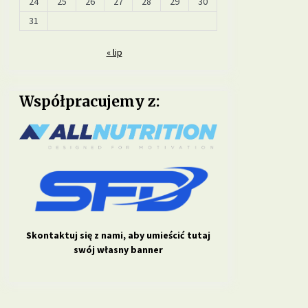
24
25
26
27
28
29
30
31
« lip
Współpracujemy z:
Skontaktuj się z nami, aby umieścić tutaj
swój własny banner