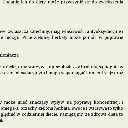
 Dodanie ich do diety może przyczynić się do zwiększenia
owe, zwłaszcza katechiny, mają właściwości antyoksydacyjne i
ie mózgu. Picie zielonej herbaty może pomóc w poprawie
tleniacze
borówki, oraz warzywa, np. szpinak czy brokuły, są bogate w
 stresem oksydacyjnym i mogą wspomagać koncentrację oraz
ty może mieć znaczący wpływ na poprawę koncentracji i
mega-3, orzechy, zielona herbata, owoce i warzywa to tylko
lędnić w codziennej diecie. Pamiętajmy, że zdrowa dieta to
i.