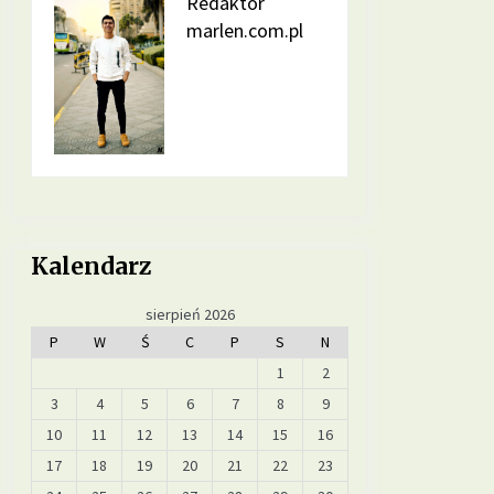
Redaktor
marlen.com.pl
Jakie suplementy warto wprowadzić
do diety na poprawę jakości snu?
5 miesięcy ago
Jakie pokarmy mogą poprawić
metabolizm i przyspieszyć spalanie
tłuszczu?
9 miesięcy ago
Jakie suplementy warto stosować,
Kalendarz
by poprawić zdrowie skóry, włosów
i paznokci?
12 miesięcy ago
sierpień 2026
P
W
Ś
C
P
S
N
1
2
3
4
5
6
7
8
9
10
11
12
13
14
15
16
17
18
19
20
21
22
23