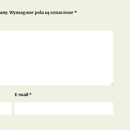
any.
Wymagane pola są oznaczone
*
E-mail
*