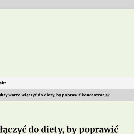
i i zdrowe diety
akt
ukty warto włączyć do diety, by poprawić koncentrację?
Jakie są zalety stosowania diety
opartej na produktach
pełnoziarnistych?
łączyć do diety, by poprawić
1 miesiąc ago