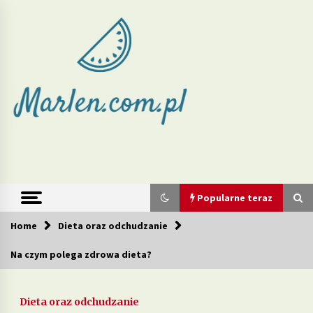
Skip
to
content
Marlen –
redukcja wagi
i zdrowe diety
Popularne teraz
Home
Dieta oraz odchudzanie
Popularne teraz
Na czym polega zdrowa dieta?
Jakie produkty w diecie mogą wspierać walkę z
cellulitem?
Dieta oraz odchudzanie
2 tygodnie ago