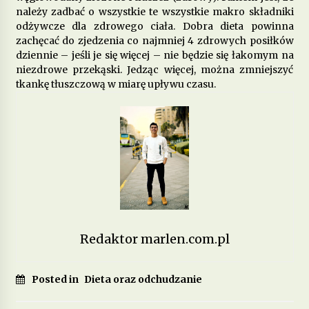
należy zadbać o wszystkie te wszystkie makro składniki
odżywcze dla zdrowego ciała. Dobra dieta powinna
Jakie produkty wspomagają zdrowie
zachęcać do zjedzenia co najmniej 4 zdrowych posiłków
psychiczne i łagodzą objawy depresji?
dziennie – jeśli je się więcej – nie będzie się łakomym na
6 miesięcy ago
niezdrowe przekąski. Jedząc więcej, można zmniejszyć
tkankę tłuszczową w miarę upływu czasu.
Dieta przy zapaleniu pęcherza – co jeść, aby
złagodzić objawy?
8 miesięcy ago
Jakie pokarmy mogą poprawić metabolizm i
przyspieszyć spalanie tłuszczu?
9 miesięcy ago
Dieta w chorobach autoimmunologicznych –
jak wspierać odporność?
Redaktor marlen.com.pl
10 miesięcy ago
Posted in
Dieta oraz odchudzanie
Jakie produkty pomagają w walce z zapaleniem
stawów?
11 miesięcy ago