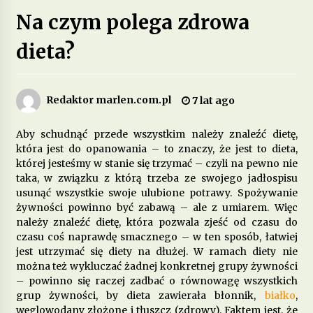
Na czym polega zdrowa
Jakie są zalety stosowania diety opartej na
produktach pełnoziarnistych?
dieta?
1 miesiąc ago
Dieta przy zespole policystycznych jajników –
Redaktor marlen.com.pl
7 lat ago
jakie produkty pomagają w leczeniu?
2 miesiące ago
Aby schudnąć przede wszystkim należy znaleźć dietę,
która jest do opanowania – to znaczy, że jest to dieta,
Jakie są korzyści z wprowadzenia do diety
której jesteśmy w stanie się trzymać – czyli na pewno nie
fermentowanych produktów mlecznych?
taka, w związku z którą trzeba ze swojego jadłospisu
3 miesiące ago
usunąć wszystkie swoje ulubione potrawy. Spożywanie
żywności powinno być zabawą – ale z umiarem. Więc
Dieta w leczeniu chorób serca – jakie produkty
należy znaleźć dietę, która pozwala zjeść od czasu do
są szczególnie polecane?
czasu coś naprawdę smacznego – w ten sposób, łatwiej
5 miesięcy ago
jest utrzymać się diety na dłużej. W ramach diety nie
można też wykluczać żadnej konkretnej grupy żywności
– powinno się raczej zadbać o równowagę wszystkich
Jakie suplementy warto wprowadzić do diety na
poprawę jakości snu?
grup żywności, by dieta zawierała błonnik,
białko
,
5 miesięcy ago
węglowodany złożone i tłuszcz (zdrowy). Faktem jest, że