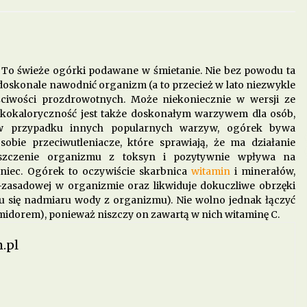
do
Dieta w leczeniu chorób serca –
jakie produkty są szczególnie
polecane?
5 miesięcy ago
. To świeże ogórki podawane w śmietanie. Nie bez powodu ta
doskonale nawodnić organizm (a to przecież w lato niezwykle
ie
Dieta przy zapaleniu pęcherza – co
ciwości prozdrowotnych. Może niekoniecznie w wersji ze
jeść, aby złagodzić objawy?
skokaloryczność jest także doskonałym warzywem dla osób,
8 miesięcy ago
 w przypadku innych popularnych warzyw, ogórek bywa
bie przeciwutleniacze, które sprawiają, że ma działanie
Jakie produkty pomagają w walce z
szczenie organizmu z toksyn i pozytywnie wpływa na
zapaleniem stawów?
niec. Ogórek to oczywiście skarbnica
witamin
i minerałów,
11 miesięcy ago
asadowej w organizmie oraz likwiduje dokuczliwe obrzęki
 się nadmiaru wody z organizmu). Nie wolno jednak łączyć
idorem), ponieważ niszczy on zawartą w nich witaminę C.
.pl