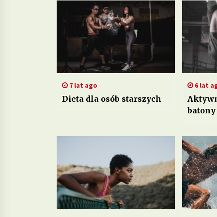
7 lat ago
6 lat a
Dieta dla osób starszych
Aktywn
batony