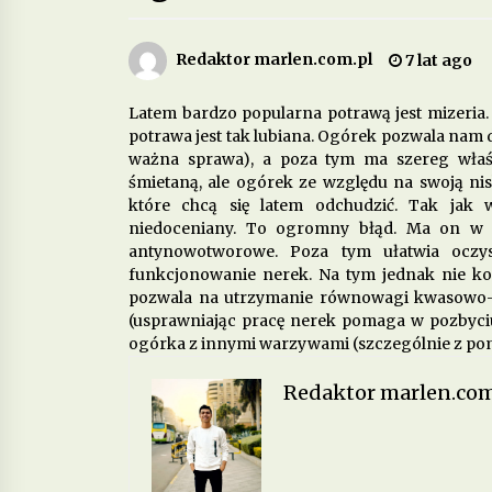
Jakie są korzyści z wprowadzenia 
diety fermentowanych produktów
Redaktor marlen.com.pl
7 lat ago
mlecznych?
4 miesiące ago
Latem bardzo popularna potrawą jest mizeria
potrawa jest tak lubiana. Ogórek pozwala nam 
Jakie produkty wspomagają zdrow
ważna sprawa), a poza tym ma szereg właś
psychiczne i łagodzą objawy
depresji?
śmietaną, ale ogórek ze względu na swoją ni
7 miesięcy ago
które chcą się latem odchudzić. Tak jak
niedoceniany. To ogromny błąd. Ma on w so
Dieta w chorobach
antynowotworowe. Poza tym ułatwia oczy
autoimmunologicznych – jak
funkcjonowanie nerek. Na tym jednak nie ko
wspierać odporność?
pozwala na utrzymanie równowagi kwasowo-z
10 miesięcy ago
(usprawniając pracę nerek pomaga w pozbyciu
ogórka z innymi warzywami (szczególnie z pom
Redaktor marlen.com