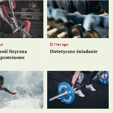
go
7 lat ago
ość fizyczna
Dietetyczne śniadanie
 proteinowe