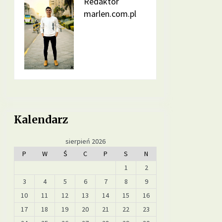
Redaktor
marlen.com.pl
Jakie suplementy warto wprowadzić
do diety na poprawę jakości snu?
6 miesięcy ago
Jakie pokarmy mogą poprawić
metabolizm i przyspieszyć spalanie
tłuszczu?
9 miesięcy ago
Jakie suplementy warto stosować,
Kalendarz
by poprawić zdrowie skóry, włosów
i paznokci?
12 miesięcy ago
sierpień 2026
P
W
Ś
C
P
S
N
1
2
3
4
5
6
7
8
9
10
11
12
13
14
15
16
17
18
19
20
21
22
23