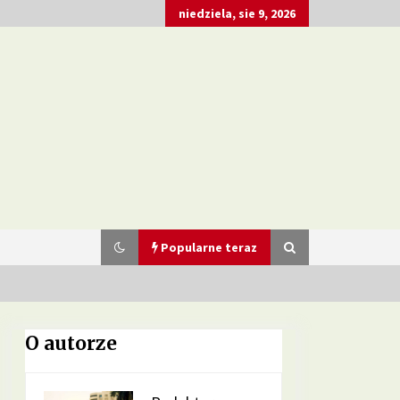
niedziela, sie 9, 2026
Popularne teraz
O autorze
Dieta przy zespole policystycznych
jajników – jakie produkty pomagają
w leczeniu?
3 miesiące ago