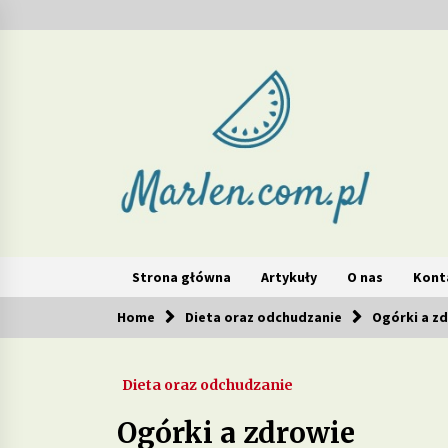
Skip
to
content
Marlen – redukcja wag
Strona główna
Artykuły
O nas
Kont
Home
Dieta oraz odchudzanie
Ogórki a z
Popularne teraz
Dieta oraz odchudzanie
Jakie produkty w diecie mogą
wspierać walkę z cellulitem?
Ogórki a zdrowie
2 tygodnie ago