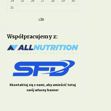
24
25
26
27
28
29
30
31
« lip
Współpracujemy z:
Skontaktuj się z nami, aby umieścić tutaj
swój własny banner