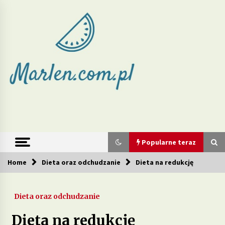
Skip
to
content
Marlen –
redukcja wagi
i zdrowe diety
Popularne teraz
Home
Dieta oraz odchudzanie
Dieta na redukcję
Popularne teraz
Dieta oraz odchudzanie
Jakie produkty w diecie mogą wspierać walkę z
cellulitem?
Dieta na redukcję
2 tygodnie ago