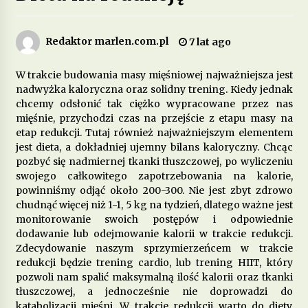
Jakie są zalety stosowania diety opartej na
produktach pełnoziarnistych?
Redaktor marlen.com.pl
7 lat ago
1 miesiąc ago
W trakcie budowania masy mięśniowej najważniejsza jest
nadwyżka kaloryczna oraz solidny trening. Kiedy jednak
Dieta przy zespole policystycznych jajników –
jakie produkty pomagają w leczeniu?
chcemy odsłonić tak ciężko wypracowane przez nas
3 miesiące ago
mięśnie, przychodzi czas na przejście z etapu masy na
etap redukcji. Tutaj również najważniejszym elementem
jest dieta, a dokładniej ujemny bilans kaloryczny. Chcąc
Jakie są korzyści z wprowadzenia do diety
pozbyć się nadmiernej tkanki tłuszczowej, po wyliczeniu
fermentowanych produktów mlecznych?
swojego całkowitego zapotrzebowania na kalorie,
4 miesiące ago
powinniśmy odjąć około 200-300. Nie jest zbyt zdrowo
chudnąć więcej niż 1-1, 5 kg na tydzień, dlatego ważne jest
Dieta w leczeniu chorób serca – jakie produkty
monitorowanie swoich postępów i odpowiednie
są szczególnie polecane?
dodawanie lub odejmowanie kalorii w trakcie redukcji.
5 miesięcy ago
Zdecydowanie naszym sprzymierzeńcem w trakcie
redukcji będzie trening cardio, lub trening HIIT, który
pozwoli nam spalić maksymalną ilość kalorii oraz tkanki
Jakie suplementy warto wprowadzić do diety na
poprawę jakości snu?
tłuszczowej, a jednocześnie nie doprowadzi do
5 miesięcy ago
katabolizacji mięśni. W trakcie redukcji warto do diety