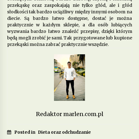
przekąskę oraz zaspokajają nie tylko głód, ale i głód
słodkości tak bardzo uciążliwy między innymi osobom na
Jakie produkty wspomagają zdrowie
diecie. Są bardzo łatwo dostępne, dostać je można
psychiczne i łagodzą objawy depresji?
praktycznie w każdym sklepie, a dla osób lubiących
7 miesięcy ago
wyzwania bardzo łatwo znaleźć przepisy, dzięki którym
będą mogli zrobić je sami. Tak przygotowane lub kupione
Dieta przy zapaleniu pęcherza – co jeść, aby
przekąski można zabrać praktycznie wszędzie.
złagodzić objawy?
8 miesięcy ago
Jakie pokarmy mogą poprawić metabolizm i
przyspieszyć spalanie tłuszczu?
9 miesięcy ago
Dieta w chorobach autoimmunologicznych –
jak wspierać odporność?
10 miesięcy ago
Redaktor marlen.com.pl
Jakie produkty pomagają w walce z zapaleniem
Posted in
Dieta oraz odchudzanie
stawów?
11 miesięcy ago