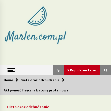
Skip
to
content
Marlen –
redukcja wagi
i zdrowe diety
Popularne teraz
Home
Dieta oraz odchudzanie
Popularne teraz
Aktywność fizyczna batony proteinowe
Jakie produkty w diecie mogą wspierać walkę z
cellulitem?
Dieta oraz odchudzanie
2 tygodnie ago