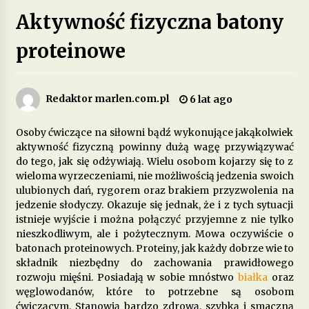
Aktywność fizyczna batony
Jakie są zalety stosowania diety opartej na
produktach pełnoziarnistych?
proteinowe
1 miesiąc ago
Dieta przy zespole policystycznych jajników –
Redaktor marlen.com.pl
6 lat ago
jakie produkty pomagają w leczeniu?
3 miesiące ago
Osoby ćwiczące na siłowni bądź wykonujące jakąkolwiek
aktywność fizyczną powinny dużą wagę przywiązywać
Jakie są korzyści z wprowadzenia do diety
do tego, jak się odżywiają. Wielu osobom kojarzy się to z
fermentowanych produktów mlecznych?
wieloma wyrzeczeniami, nie możliwością jedzenia swoich
4 miesiące ago
ulubionych dań, rygorem oraz brakiem przyzwolenia na
jedzenie słodyczy. Okazuje się jednak, że i z tych sytuacji
Dieta w leczeniu chorób serca – jakie produkty
istnieje wyjście i można połączyć przyjemne z nie tylko
są szczególnie polecane?
nieszkodliwym, ale i pożytecznym. Mowa oczywiście o
5 miesięcy ago
batonach proteinowych. Proteiny, jak każdy dobrze wie to
składnik niezbędny do zachowania prawidłowego
rozwoju mięśni. Posiadają w sobie mnóstwo
białka
oraz
Jakie suplementy warto wprowadzić do diety na
poprawę jakości snu?
węglowodanów, które to potrzebne są osobom
5 miesięcy ago
ćwiczącym. Stanowią bardzo zdrową, szybką i smaczną