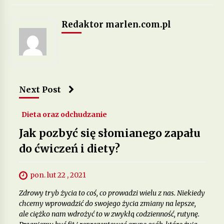
Redaktor marlen.com.pl
Jakie suplementy warto stosować, by poprawić
zdrowie skóry, włosów i paznokci?
12 miesięcy ago
Next Post
Dieta oraz odchudzanie
Jak pozbyć się słomianego zapału
do ćwiczeń i diety?
pon. lut 22 , 2021
Zdrowy tryb życia to coś, co prowadzi wielu z nas. Niekiedy
chcemy wprowadzić do swojego życia zmiany na lepsze,
ale ciężko nam wdrożyć to w zwykłą codzienność, rutynę.