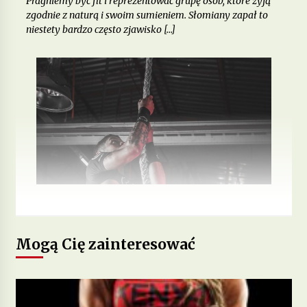
Pragniemy być fit i reprezentować grupę osób, które żyją
zgodnie z naturą i swoim sumieniem. Słomiany zapał to
niestety bardzo często zjawisko […]
Mogą Cię zainteresować