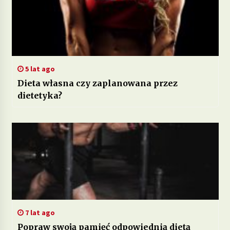
5 lat ago
Dieta własna czy zaplanowana przez
dietetyka?
7 lat ago
Popraw swoją pamięć odpowiednią dietą