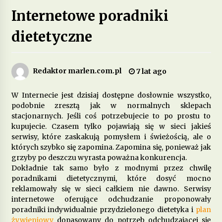
Internetowe poradniki
Jakie są zalety stosowania diety opartej na
produktach pełnoziarnistych?
dietetyczne
1 miesiąc ago
Dieta przy zespole policystycznych jajników –
Redaktor marlen.com.pl
7 lat ago
jakie produkty pomagają w leczeniu?
2 miesiące ago
W Internecie jest dzisiaj dostępne dosłownie wszystko,
podobnie zresztą jak w normalnych sklepach
Jakie są korzyści z wprowadzenia do diety
stacjonarnych. Jeśli coś potrzebujecie to po prostu to
fermentowanych produktów mlecznych?
kupujecie. Czasem tylko pojawiają się w sieci jakieś
3 miesiące ago
serwisy, które zaskakują pomysłem i świeżością, ale o
których szybko się zapomina. Zapomina się, ponieważ jak
Dieta w leczeniu chorób serca – jakie produkty
grzyby po deszczu wyrasta poważna konkurencja.
są szczególnie polecane?
Dokładnie tak samo było z modnymi przez chwilę
5 miesięcy ago
poradnikami dietetycznymi, które dosyć mocno
reklamowały się w sieci całkiem nie dawno. Serwisy
internetowe oferujące odchudzanie proponowały
Jakie suplementy warto wprowadzić do diety na
poprawę jakości snu?
poradniki indywidualnie przydzielonego dietetyka i
plan
5 miesięcy ago
żywieniowy
dopasowany do potrzeb odchudzającej się