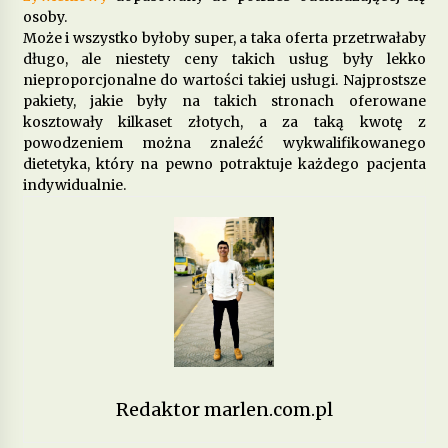
osoby.
Może i wszystko byłoby super, a taka oferta przetrwałaby
Jakie produkty wspomagają zdrowie
długo, ale niestety ceny takich usług były lekko
psychiczne i łagodzą objawy depresji?
nieproporcjonalne do wartości takiej usługi. Najprostsze
6 miesięcy ago
pakiety, jakie były na takich stronach oferowane
kosztowały kilkaset złotych, a za taką kwotę z
Dieta przy zapaleniu pęcherza – co jeść, aby
powodzeniem można znaleźć wykwalifikowanego
złagodzić objawy?
dietetyka, który na pewno potraktuje każdego pacjenta
8 miesięcy ago
indywidualnie.
Jakie pokarmy mogą poprawić metabolizm i
przyspieszyć spalanie tłuszczu?
9 miesięcy ago
Dieta w chorobach autoimmunologicznych –
jak wspierać odporność?
10 miesięcy ago
Redaktor marlen.com.pl
Jakie produkty pomagają w walce z zapaleniem
stawów?
11 miesięcy ago