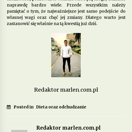
naprawdę bardzo wiele. Przede wszystkim należy
pamiętać o tym, że najważniejsze jest samo podejście do
Jakie produkty wspomagają zdrowie
własnej wagi oraz chęć jej zmiany. Dlatego warto jest
psychiczne i łagodzą objawy depresji?
zastanowić się właśnie na tą kwestią już dziś.
6 miesięcy ago
Dieta przy zapaleniu pęcherza – co jeść, aby
złagodzić objawy?
8 miesięcy ago
Jakie pokarmy mogą poprawić metabolizm i
przyspieszyć spalanie tłuszczu?
9 miesięcy ago
Redaktor marlen.com.pl
Dieta w chorobach autoimmunologicznych –
jak wspierać odporność?
10 miesięcy ago
Posted in
Dieta oraz odchudzanie
Jakie produkty pomagają w walce z zapaleniem
stawów?
Redaktor marlen.com.pl
11 miesięcy ago