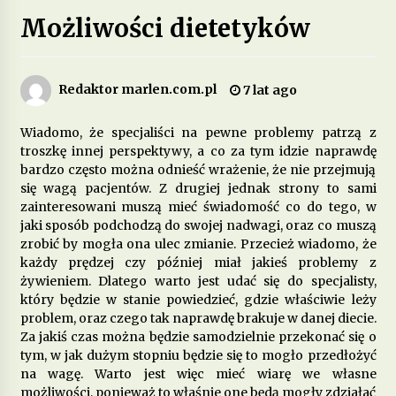
Możliwości dietetyków
Jakie są zalety stosowania diety opartej na
produktach pełnoziarnistych?
1 miesiąc ago
Redaktor marlen.com.pl
7 lat ago
Dieta przy zespole policystycznych jajników –
jakie produkty pomagają w leczeniu?
Wiadomo, że specjaliści na pewne problemy patrzą z
2 miesiące ago
troszkę innej perspektywy, a co za tym idzie naprawdę
bardzo często można odnieść wrażenie, że nie przejmują
się wagą pacjentów. Z drugiej jednak strony to sami
Jakie są korzyści z wprowadzenia do diety
zainteresowani muszą mieć świadomość co do tego, w
fermentowanych produktów mlecznych?
jaki sposób podchodzą do swojej nadwagi, oraz co muszą
3 miesiące ago
zrobić by mogła ona ulec zmianie. Przecież wiadomo, że
każdy prędzej czy później miał jakieś problemy z
Dieta w leczeniu chorób serca – jakie produkty
żywieniem. Dlatego warto jest udać się do specjalisty,
są szczególnie polecane?
który będzie w stanie powiedzieć, gdzie właściwie leży
5 miesięcy ago
problem, oraz czego tak naprawdę brakuje w danej diecie.
Za jakiś czas można będzie samodzielnie przekonać się o
tym, w jak dużym stopniu będzie się to mogło przedłożyć
Jakie suplementy warto wprowadzić do diety na
poprawę jakości snu?
na wagę. Warto jest więc mieć wiarę we własne
5 miesięcy ago
możliwości, ponieważ to właśnie one będą mogły zdziałać