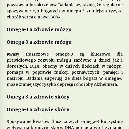
powstawaniu zakrzepów. Badania wykazują, że regularne
spożywanie ryb bogatych w omega-3 zmniejsza ryzyko
Jakie produkty wspomagają zdrowie
chorób serca o nawet 30%.
psychiczne i łagodzą objawy depresji?
6 miesięcy ago
Omega-3 a zdrowie mózgu
Dieta przy zapaleniu pęcherza – co jeść, aby
Omega-3 a zdrowie mózgu
złagodzić objawy?
8 miesięcy ago
Kwasy tłuszczowe omega-3 są kluczowe dla
prawidłowego rozwoju mózgu zarówno u dzieci, jak i
Jakie pokarmy mogą poprawić metabolizm i
dorosłych. DHA, obecny w dużych ilościach w mózgu,
przyspieszyć spalanie tłuszczu?
pomaga w poprawie funkcji poznawczych, pamięci i
9 miesięcy ago
nastroju. Badania sugerują, że dieta bogata w omega-3
może zmniejszyć ryzyko depresji i choroby Alzheimera.
Dieta w chorobach autoimmunologicznych –
Omega-3 a zdrowie skóry
jak wspierać odporność?
10 miesięcy ago
Omega-3 a zdrowie skóry
Jakie produkty pomagają w walce z zapaleniem
Spożywanie kwasów tłuszczowych omega-3 korzystnie
stawów?
wpływa na kondycję skóry. DHA pomaga w utrzymaniu
11 miesięcy ago