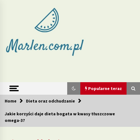
Skip
to
content
Marlen –
redukcja wagi
i zdrowe diety
Popularne teraz
Home
Dieta oraz odchudzanie
Popularne teraz
Jakie korzyści daje dieta bogata w kwasy tłuszczowe
omega-3?
Jakie produkty w diecie mogą wspierać walkę z
cellulitem?
2 tygodnie ago