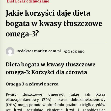
Dieta oraz odchudzanie
Jakie są zalety stosowania diety opartej na
Jakie korzyści daje dieta
produktach pełnoziarnistych?
1 miesiąc ago
bogata w kwasy tłuszczowe
omega-3?
Dieta przy zespole policystycznych jajników –
jakie produkty pomagają w leczeniu?
2 miesiące ago
Redaktor marlen.com.pl
1 rok ago
Jakie są korzyści z wprowadzenia do diety
fermentowanych produktów mlecznych?
Dieta bogata w kwasy tłuszczowe
3 miesiące ago
omega-3: Korzyści dla zdrowia
Dieta w leczeniu chorób serca – jakie produkty
są szczególnie polecane?
Omega-3 a zdrowie serca
5 miesięcy ago
Kwasy tłuszczowe omega-3, takie jak kwas
eikozapentaenowy (EPA) i kwas dokozaheksaenowy
Jakie suplementy warto wprowadzić do diety na
poprawę jakości snu?
(DHA) mogą pomóc w obniżeniu poziomu triglicerydów
5 miesięcy ago
we krwi, regulując ciśnienie krwi i zapobiegając