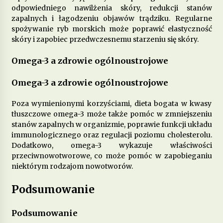
odpowiedniego nawilżenia skóry, redukcji stanów
zapalnych i łagodzeniu objawów trądziku. Regularne
Jakie suplementy warto stosować, by poprawić
spożywanie ryb morskich może poprawić elastyczność
zdrowie skóry, włosów i paznokci?
skóry i zapobiec przedwczesnemu starzeniu się skóry.
12 miesięcy ago
Omega-3 a zdrowie ogólnoustrojowe
Omega-3 a zdrowie ogólnoustrojowe
Poza wymienionymi korzyściami, dieta bogata w kwasy
tłuszczowe omega-3 może także pomóc w zmniejszeniu
stanów zapalnych w organizmie, poprawie funkcji układu
immunologicznego oraz regulacji poziomu cholesterolu.
Dodatkowo, omega-3 wykazuje właściwości
przeciwnowotworowe, co może pomóc w zapobieganiu
niektórym rodzajom nowotworów.
Podsumowanie
Podsumowanie