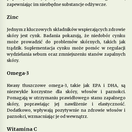
zapewniając im niezbędne substancje odżywcze.
Jakie produkty wspomagają zdrowie
Zinc
psychiczne i łagodzą objawy depresji?
7 miesięcy ago
Jednym z kluczowych składników wspierających zdrowie
skóry jest cynk. Badania pokazują, że niedobór cynku
Dieta przy zapaleniu pęcherza – co jeść, aby
może prowadzić do problemów skórnych, takich jak
złagodzić objawy?
trądzik. Suplementacja cynku może pomóc w regulacji
8 miesięcy ago
wydzielania sebum oraz zmniejszeniu stanów zapalnych
skóry.
Jakie pokarmy mogą poprawić metabolizm i
przyspieszyć spalanie tłuszczu?
Omega-3
9 miesięcy ago
Kwasy tłuszczowe omega-3, takie jak EPA i DHA, są
niezwykle korzystne dla skóry, włosów i paznokci.
Dieta w chorobach autoimmunologicznych –
Pomagają w utrzymaniu prawidłowego stanu zapalnego
jak wspierać odporność?
skóry, poprawiając jej nawilżenie i elastyczność.
10 miesięcy ago
Dodatkowo, wpływają pozytywnie na zdrowie włosów i
paznokci, wzmacniając je od wewnątrz.
Jakie produkty pomagają w walce z zapaleniem
stawów?
Witamina C
11 miesięcy ago