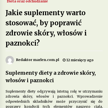
Dieta oraz odchudzanie
Jakie są zalety stosowania diety opartej na
Jakie suplementy warto
produktach pełnoziarnistych?
2 miesiące ago
stosować, by poprawić
zdrowie skóry, włosów i
Dieta przy zespole policystycznych jajników –
jakie produkty pomagają w leczeniu?
3 miesiące ago
paznokci?
Jakie są korzyści z wprowadzenia do diety
fermentowanych produktów mlecznych?
Redaktor marlen.com.pl
12 miesięcy ago
4 miesiące ago
Suplementy diety a zdrowie skóry,
Dieta w leczeniu chorób serca – jakie produkty
włosów i paznokci
są szczególnie polecane?
5 miesięcy ago
Suplementy diety odgrywają istotną rolę w utrzymaniu
zdrowia skóry, włosów i paznokci. Wprowadzenie
Jakie suplementy warto wprowadzić do diety na
poprawę jakości snu?
odpowiednich składników może przyczynić się do
6 miesięcy ago
poprawy kondycji tych elementów naszego ciała,