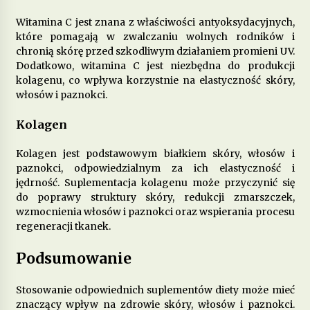
Witamina C jest znana z właściwości antyoksydacyjnych,
które pomagają w zwalczaniu wolnych rodników i
Jakie suplementy warto stosować, by poprawić
zdrowie skóry, włosów i paznokci?
chronią skórę przed szkodliwym działaniem promieni UV.
12 miesięcy ago
Dodatkowo, witamina C jest niezbędna do produkcji
kolagenu, co wpływa korzystnie na elastyczność skóry,
włosów i paznokci.
Kolagen
Kolagen jest podstawowym białkiem skóry, włosów i
paznokci, odpowiedzialnym za ich elastyczność i
jędrność. Suplementacja kolagenu może przyczynić się
do poprawy struktury skóry, redukcji zmarszczek,
wzmocnienia włosów i paznokci oraz wspierania procesu
regeneracji tkanek.
Podsumowanie
Stosowanie odpowiednich suplementów diety może mieć
znaczący wpływ na zdrowie skóry, włosów i paznokci.