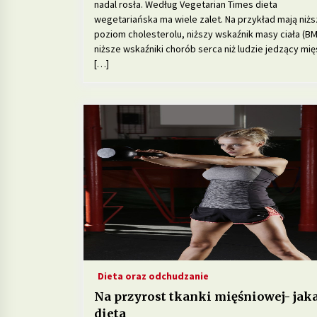
nadal rosła. Według Vegetarian Times dieta
wegetariańska ma wiele zalet. Na przykład mają niżs
poziom cholesterolu, niższy wskaźnik masy ciała (BMI
niższe wskaźniki chorób serca niż ludzie jedzący mię
[…]
Dieta oraz odchudzanie
Na przyrost tkanki mięśniowej- jak
dieta