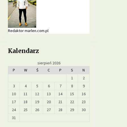
2 miesiące ago
Jakie suplementy warto wprowadzić
do diety na poprawę jakości snu?
5 miesięcy ago
Redaktor marlen.com.pl
Jakie pokarmy mogą poprawić
metabolizm i przyspieszyć spalanie
Kalendarz
tłuszczu?
9 miesięcy ago
sierpień 2026
Jakie suplementy warto stosować,
P
W
Ś
C
P
S
N
by poprawić zdrowie skóry, włosów
1
2
i paznokci?
12 miesięcy ago
3
4
5
6
7
8
9
10
11
12
13
14
15
16
17
18
19
20
21
22
23
24
25
26
27
28
29
30
31