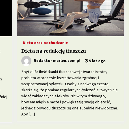
Dieta oraz odchudzanie
z
Dieta na redukcję tłuszczu
Redaktor marlen.com.pl
5 lat ago
Zbyt duża ilość tkanki tłuszczowej stwarza istotny
problem w procesie kształtowania zgrabnej i
my
wysportowanej sylwetki. Osoby z nadwagą często
skarżą się, że pomimo regularnych ćwiczeń siłowych nie
ć
widać zakładanych efektów. Nic w tym dziwnego,
niej
bowiem mięśnie może i powiększają swoją objętość,
jednak z powodu tłuszczu są one zupełnie niewidoczne.
Aby […]