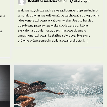
Redaktor marlen.com.pl
4 lata ago
W dzisiejszych czasach zewsząd bombarduje się ludzi o
tym, jak powinni się odżywiać, by zachować spokój ducha
anie
i doskonałe zdrowie w każdym wieku. Jest to bardzo
pozytywny przejaw zjawiska społecznego, które
zyskało na popularności, czyli masowe dbanie o
ne
umięśnioną, zdrową i kształtną sylwetkę. Słyszymy
głównie o ćwiczeniach i zbilansowanej diecie, […]