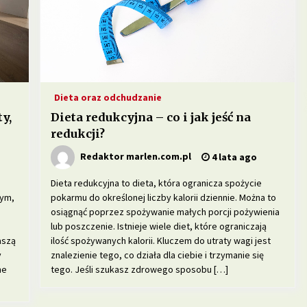
1 miesiąc ago
do
Dieta w leczeniu chorób serca –
jakie produkty są szczególnie
polecane?
5 miesięcy ago
Dieta oraz odchudzanie
ie
Dieta przy zapaleniu pęcherza – co
jeść, aby złagodzić objawy?
y,
Dieta redukcyjna – co i jak jeść na
8 miesięcy ago
redukcji?
Redaktor marlen.com.pl
4 lata ago
Jakie produkty pomagają w walce z
zapaleniem stawów?
Dieta redukcyjna to dieta, która ogranicza spożycie
11 miesięcy ago
nym,
pokarmu do określonej liczby kalorii dziennie. Można to
osiągnąć poprzez spożywanie małych porcji pożywienia
lub poszczenie. Istnieje wiele diet, które ograniczają
aszą
ilość spożywanych kalorii. Kluczem do utraty wagi jest
y
znalezienie tego, co działa dla ciebie i trzymanie się
ne
tego. Jeśli szukasz zdrowego sposobu […]