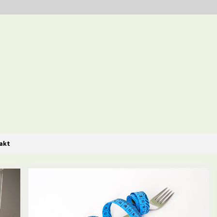
i i zdrowe diety
akt
Jakie są zalety stosowania diety
opartej na produktach
pełnoziarnistych?