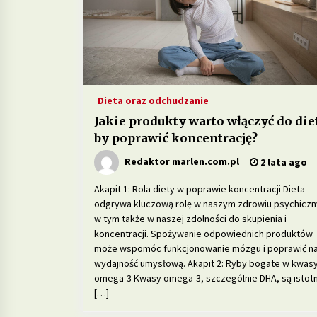
Jakie są korzyści z wprowadzenia 
diety fermentowanych produktów
mlecznych?
3 miesiące ago
Dieta oraz odchudzanie
Jakie produkty wspomagają zdrow
psychiczne i łagodzą objawy
Jakie produkty warto włączyć do diet
depresji?
by poprawić koncentrację?
6 miesięcy ago
Redaktor marlen.com.pl
2 lata ago
Dieta w chorobach
autoimmunologicznych – jak
Akapit 1: Rola diety w poprawie koncentracji Dieta
wspierać odporność?
odgrywa kluczową rolę w naszym zdrowiu psychicz
10 miesięcy ago
w tym także w naszej zdolności do skupienia i
koncentracji. Spożywanie odpowiednich produktów
może wspomóc funkcjonowanie mózgu i poprawić n
wydajność umysłową. Akapit 2: Ryby bogate w kwas
omega-3 Kwasy omega-3, szczególnie DHA, są istot
[…]