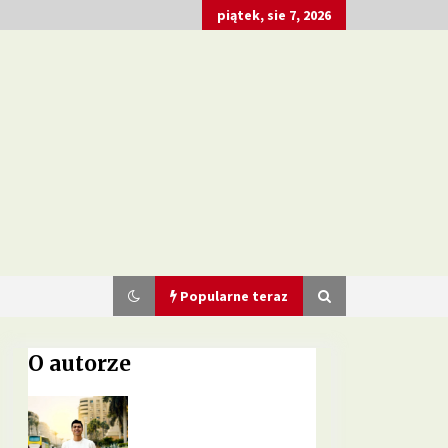
piątek, sie 7, 2026
Popularne teraz
O autorze
Dieta przy zespole policystycznych
jajników – jakie produkty pomagają
w leczeniu?